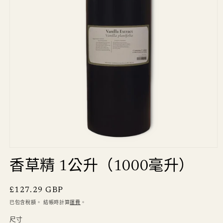
香草精 1公升（1000毫升）
定
£127.29 GBP
價
已包含稅額。 結帳時計算
運費
。
尺寸