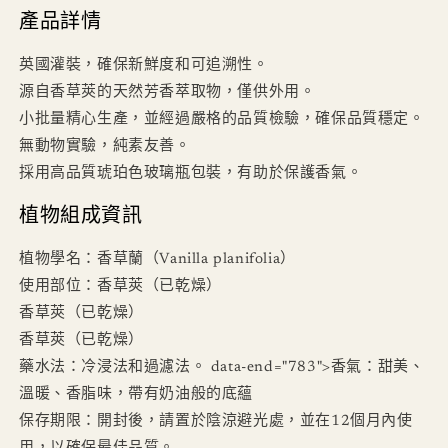
產品詳情
英國灌裝，確保新鮮度和可追溯性。
源自香草莢的天然芳香萃取物，僅供外用。
小批量精心生產，並經過嚴格的品質檢驗，確保品質穩定。
無動物實驗，純素友善。
採用高品質琥珀色玻璃瓶包裝，有助於保護香氣。
植物組成資訊
植物學名：香草蘭（Vanilla planifolia）
使用部位：香草莢（已乾燥）
香草莢（已乾燥）
香草莢（已乾燥）
藥水法：冷浸法和過濾法。 data-end="783">香氣：甜美、
溫暖、香脂味，帶有奶油般的底蘊
保存期限：開封後，請置於陰涼避光處，並在12個月內使