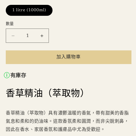
1 litre (1000ml)
數量
數
量
香
香
草
草
精
精
加入購物車
1
1
公
公
有庫存
升
升
（1000
（1000
香草精油（萃取物）
毫
毫
升）
升）
數
數
香草精油（萃取物）具有濃鬱溫暖的香氣，帶有甜美的香脂
量
量
氣息和柔和的奶油味。這款香氛柔和圓潤，而非尖銳刺鼻，
減
增
因此在香水、家居香氛和護膚品中尤為受歡迎。
少
加