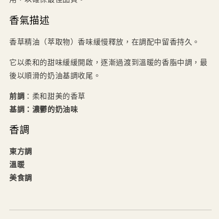
用，以確保最佳品質。
香氣描述
香草精油（萃取物）香味緩慢釋放，在調配中留香持久。
它以柔和的甜味緩緩開啟，逐漸過渡到溫暖的香脂中調，最
後以順滑的奶油基調收尾。
前調
：柔和甜美的香草
基調
：濃鬱的奶油味
香調
東方調
溫暖
美食調