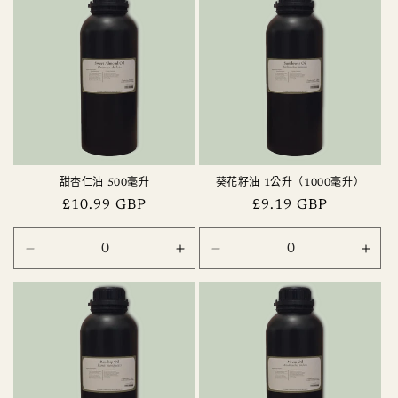
升
升
數
數
數
數
量
量
量
量
減
增
減
增
少
加
少
加
甜杏仁油 500毫升
葵花籽油 1公升（1000毫升）
定
£10.99 GBP
定
£9.19 GBP
價
價
500
500
1
1
litre
litre
毫
毫
(1000ml)
(100
升
升
數
數
數
數
量
量
量
量
減
增
減
增
少
加
少
加