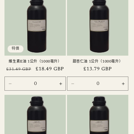
特價
維生素E油 1公升（1000毫升）
甜杏仁油 1公升（1000毫升）
定
售
£18.49 GBP
定
£13.79 GBP
£31.49 GBP
價
價
價
1
1
1
1
litre
litre
litre
litre
(1000ml)
(1000ml)
(1000ml)
(100
數
數
數
數
量
量
量
量
減
增
減
增
少
加
少
加