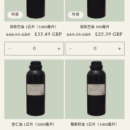
特價
特價
荷荷巴油 1公升（1000毫升）
荷荷巴油 500毫升
定
售
£35.49 GBP
定
售
£25.39 GBP
£48.95 GBP
£49.79 GBP
價
價
價
價
1
1
500
500
litre
litre
毫
毫
(1000ml)
(1000ml)
升
升
數
數
數
數
量
量
量
量
減
增
減
增
少
加
少
加
杏仁油 1公升（1000毫升）
葡萄籽油 1公升（1000毫升）