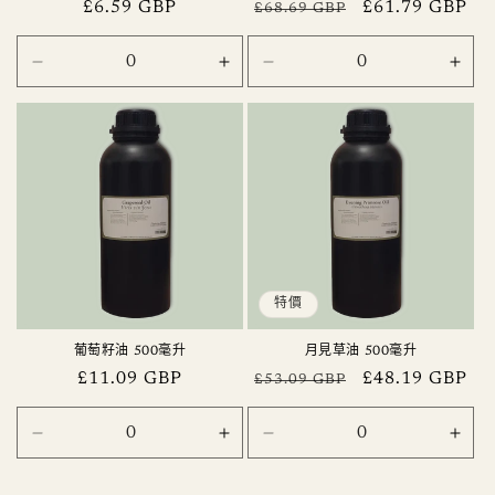
定
£6.59 GBP
定
售
£61.79 GBP
£68.69 GBP
價
價
價
500
500
500
500
毫
毫
毫
毫
升
升
升
升
數
數
數
數
量
量
量
量
減
增
減
增
少
加
少
加
特價
葡萄籽油 500毫升
月見草油 500毫升
定
£11.09 GBP
定
售
£48.19 GBP
£53.09 GBP
價
價
價
500
500
500
500
毫
毫
毫
毫