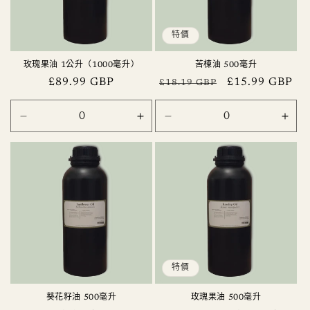
特價
玫瑰果油 1公升（1000毫升）
苦楝油 500毫升
定
£89.99 GBP
定
售
£15.99 GBP
£18.19 GBP
價
價
價
1
1
500
500
litre
litre
毫
毫
(1000ml)
(1000ml)
升
升
數
數
數
數
量
量
量
量
減
增
減
增
少
加
少
加
特價
葵花籽油 500毫升
玫瑰果油 500毫升