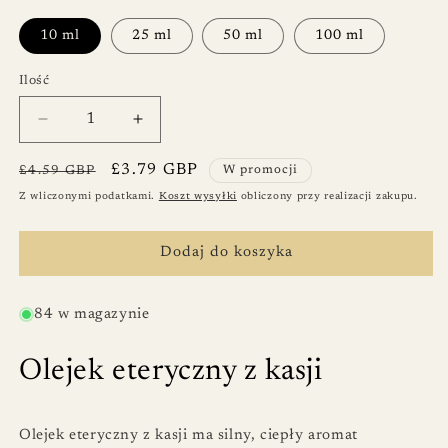
10 ml
25 ml
50 ml
100 ml
Ilość
Ilość
Zmniejsz
Zwiększ
ilość
ilość
dla
dla
Cena
Cena
£3.79 GBP
£4.59 GBP
W promocji
Olejek
Olejek
regularna
promocyjna
Z wliczonymi podatkami.
Koszt wysyłki
obliczony przy realizacji zakupu.
eteryczny
eteryczny
z
z
kasji
kasji
Dodaj do koszyka
84 w magazynie
Olejek eteryczny z kasji
Olejek eteryczny z kasji ma silny, ciepły aromat