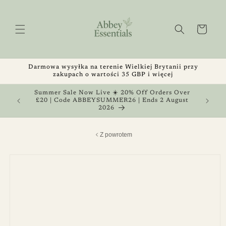
Przejdź
do
treści
Koszyk
Darmowa wysyłka na terenie Wielkiej Brytanii przy
zakupach o wartości 35 GBP i więcej
, Get 1
Summer Sale Now Live ☀️ 20% Off Orders Over
 August
£20 | Code ABBEYSUMMER26 | Ends 2 August
2026
Z powrotem
Pomiń,
aby
przejść do
informacji
o
produkcie