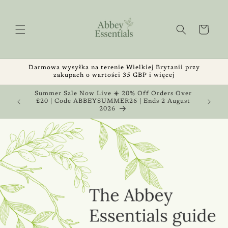
Przejdź
do
treści
Koszyk
Darmowa wysyłka na terenie Wielkiej Brytanii przy
zakupach o wartości 35 GBP i więcej
, Get 1
Summer Sale Now Live ☀️ 20% Off Orders Over
 August
£20 | Code ABBEYSUMMER26 | Ends 2 August
2026