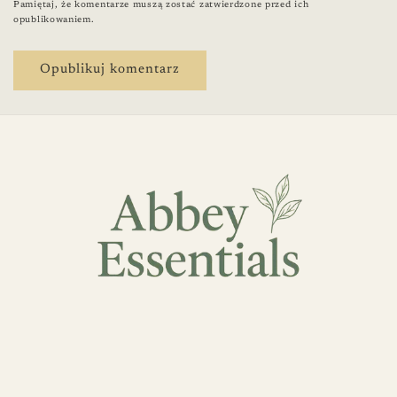
Pamiętaj, że komentarze muszą zostać zatwierdzone przed ich
opublikowaniem.