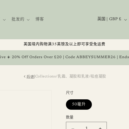
国
英国 | GBP £
铺
批发的
博客
家
/
地
英国境内购物满35英镑及以上即可享受免运费
区
ive ☀️ 20% Off Orders Over £20 | Code ABBEYSUMMER26 | Ends
后退
|
Collections
/
乳霜、凝胶和乳液
/
祛痘凝胶
尺寸
50毫升
数量
数
量