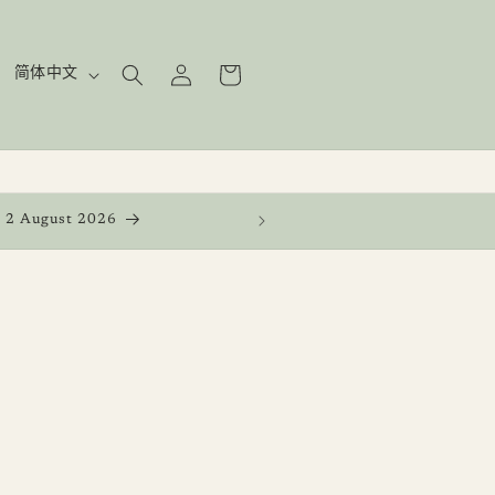
购
登
语
物
简体中文
录
言
车
 2 August 2026