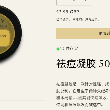
减
增
少
加
常
£3.99 GBP
祛
祛
规
已含税费。 结账时计算的
运费
。
痘
痘
价
凝
凝
格
添加
胶
胶
的
的
数
数
17 件存货
量
量
祛痘凝胶 50
祛痘凝胶是一款针对性强、成
肤配制。它着重于两种久经考
和水杨酸——因其能快速吸收
过剩和痘痘爆发而被选中。