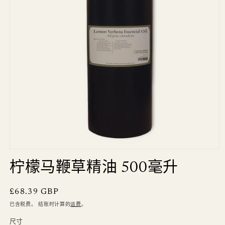
柠檬马鞭草精油 500毫升
常
£68.39 GBP
规
已含税费。 结账时计算的
运费
。
价
尺寸