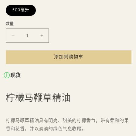
格
500毫升
数量
数
量
减
增
少
加
柠
柠
添加到购物车
檬
檬
马
马
现货
鞭
鞭
草
草
精
精
柠檬马鞭草精油
油
油
500
500
毫
毫
柠檬马鞭草精油具有明亮、甜美的柠檬香气，带有柔和的果
升
升
香和花香，并以淡淡的绿色气息收尾。
的
的