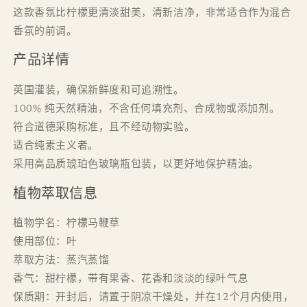
数
数
这款香氛比柠檬更清淡甜美，清新洁净，非常适合作为混合
量
量
香氛的前调。
产品详情
英国灌装，确保新鲜度和可追溯性。
100% 纯天然精油，不含任何填充剂、合成物或添加剂。
符合道德采购标准，且不经动物实验。
适合纯素主义者。
采用高品质琥珀色玻璃瓶包装，以更好地保护精油。
植物萃取信息
植物学名：柠檬马鞭草
使用部位：叶
萃取方法：蒸汽蒸馏
香气：甜柠檬，带有果香、花香和淡淡的绿叶气息
保质期：开封后，请置于阴凉干燥处，并在12个月内使用，