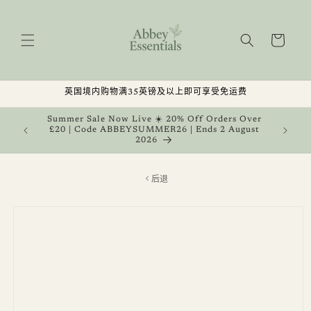
跳到内
容
购
物
车
英国境内购物满35英镑及以上即可享受免运费
, Get 1
Summer Sale Now Live ☀️ 20% Off Orders Over
 August
£20 | Code ABBEYSUMMER26 | Ends 2 August
2026
后退
跳至产
品信息