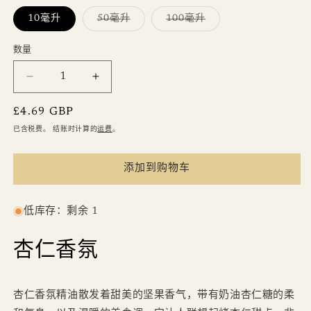
多
多
10毫升
50毫升
100毫升
属
属
性
性
已
已
数量
数
售
售
罄
罄
量
或
或
减
增
不
不
可
可
少
加
用
用
常
£4.69 GBP
杏
杏
规
已含税费。 结账时计算的
运费
。
仁
仁
价
香
香
格
添加到购物车
氛
氛
的
的
数
数
低库存：剩余 1
量
量
杏仁香氛
杏仁香氛精油散发着甜美的坚果香气，带有奶油杏仁糖的柔