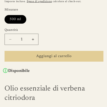
di
Imposte incluse.
Spese di spedizione
calcolate al check-out.
listino
Misurare
500 ml
Quantità
Quantità
Diminuisci
Aumenta
quantità
quantità
per
per
Olio
Olio
Aggiungi al carrello
essenziale
essenziale
di
di
Disponibile
verbena
verbena
citriodora
citriodora
500
500
ml
ml
Olio essenziale di verbena
citriodora