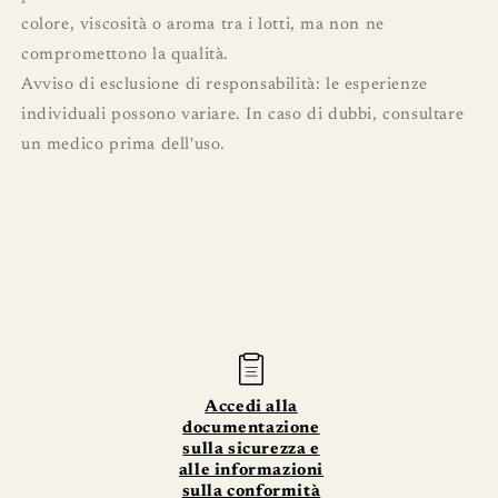
colore, viscosità o aroma tra i lotti, ma non ne
compromettono la qualità.
Avviso di esclusione di responsabilità: le esperienze
individuali possono variare. In caso di dubbi, consultare
un medico prima dell'uso.
​⁣​​​​ ​⁣​​​​ ​⁣​​​​ ​⁣​​​​ ​⁣​​​​ ​⁣​​​​ ​⁣​​​​ ​⁣​​​​ ​⁣​​​​ ​⁣​​​​ ​⁣​​​​ ​⁣​​​​ ​⁣​​​​ ​⁣​​​​ ​⁣​​​​ ​⁣​​​​ ​⁣​​​​ ​⁣​​​​ ​⁣​​​​ ​⁣​​​​ ​⁣​​​​ ​⁣​​​​​ ​⁣​​​​ ​⁣​​​​ ​⁣​​​​ ​⁣​​​​ ​⁣​​​​ ​⁣​​​​ ​⁣​​​​ ​⁣​​​​ ​⁣​​​​ ​⁣​​​​ ​⁣​​​​ ​⁣​​​​ ​⁣​​​​ ​⁣​​​​ ​⁣​​​​​⁣​​​​ ​⁣​​​​ ​⁣​​​​ ​⁣​​​​ ​⁣​​​​ ​⁣​​​​ ​⁣​​​​ ​⁣​​​​ ​⁣​​​​ ​⁣​​​​ ​⁣​​​​ ​⁣​​​​ ​⁣​​​​ ​⁣​​​​ ​⁣​​​​ ​⁣​​​​ ​⁣​​​​ ​⁣​​​​ ​⁣​​​​ ​⁣​​​​ ​⁣​​​​ ​⁣​​​​ ​⁣​​​​ ​⁣​​​​ ​⁣​​​​ ​⁣​​​​ ​⁣​​​​ ​⁣​​​​ ​⁣​​​​ ​⁣​​​​ ​⁣​​​​ ​⁣​​​​ ​⁣​​​​ ​⁣​​​​ ​⁣​​​​ ​⁣​​​​ ​⁣​​​​ ​⁣​​​​​⁣​​​​
Accedi alla
documentazione
sulla sicurezza e
alle informazioni
sulla conformità