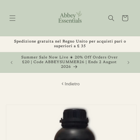
Vai
direttamente
ai contenuti
Carrello
Spedizione gratuita nel Regno Unito per acquisti pari o
superiori a £ 35
, Get 1
Summer Sale Now Live ☀️ 20% Off Orders Over
 August
£20 | Code ABBEYSUMMER26 | Ends 2 August
2026
Indietro
Passa alle
informazioni
sul prodotto