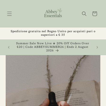
Vai
direttamente
ai contenuti
Carrello
Spedizione gratuita nel Regno Unito per acquisti pari o
superiori a £ 35
, Get 1
Summer Sale Now Live ☀️ 20% Off Orders Over
 August
£20 | Code ABBEYSUMMER26 | Ends 2 August
2026